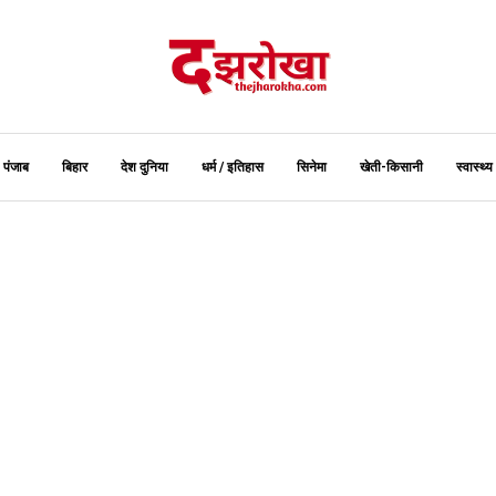
पंजाब
बिहार
देश दुनिया
धर्म / इतिहास
सिनेमा
खेती-किसानी
स्‍वास्‍थ्‍य