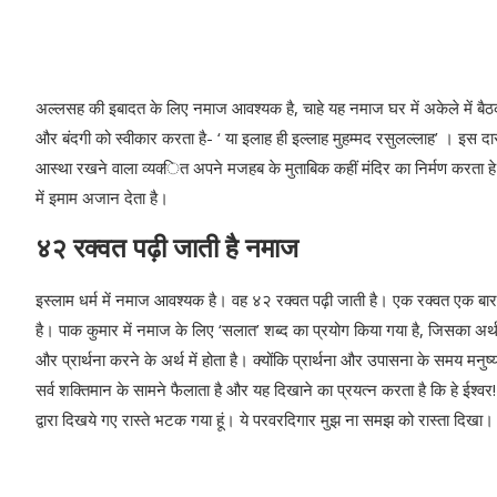
अल्‍लसह की इबादत के लिए नमाज आवश्‍यक है, चाहे यह नमाज घर में अकेले में बै
और बंदगी को स्‍वीकार करता है- ‘ या इलाह ही इल्‍लाह मुहम्‍मद रसुलल्‍लाह’ । इस दास
आस्‍था रखने वाला व्‍यक्‍ित अपने मजहब के मुताबिक कहीं मंदिर का निर्मण करता हे तो
में इमाम अजान देता है।
४२ रक्‍वत पढ़ी जाती है नमाज
इस्‍लाम धर्म में नमाज आवश्‍यक है। वह ४२ रक्‍वत पढ़ी जाती है। एक रक्‍वत एक 
है। पाक कुमार में नमाज के लिए ‘सलात’ शब्‍द का प्रयोग किया गया है, जिसका अर
और प्रार्थना करने के अर्थ में होता है। क्‍योंकि प्रार्थना और उपासना के समय मनुष
सर्व शक्तिमान के सामने फैलाता है और यह दिखाने का प्रयत्‍न करता है कि हे ईश्‍वर! 
द्वारा दिखये गए रास्‍ते भटक गया हूं। ये परवरदिगार मुझ ना समझ को रास्‍ता दिख