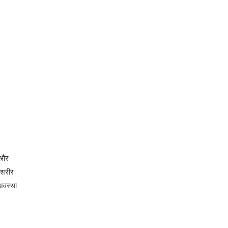
ा और
 शरीर
वस्‍था