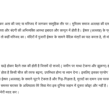
ठकर अता की जाए या मस्जिद में जागकर सामुहिक तौर पर। मुस्लिम समाज अल्‍लहा की दास्
्‍ता और बंदगी की अभिव्‍यक्ति आस्‍था इबादत और कानून में होती है। ईश्‍वर (अल्‍लाह) के प्
 कहीं मस्जिद का। मंदिरों में पुजारी ईश्‍वर के सामने वैदिक मंत्रों का पाठ करता हे, तो 
बार खड़े होकर बैठने तक की होती है जिसमें दो सजदे ( जमीन पर माथा टेकना और झुकना) ह
्थ होता है किसी चीज की तरफ बढ़ना, उपस्थित होना या ध्‍यान देना। इसलिए इसका प्रयोग
्‍य ईश्‍वर (अल्‍लाह) के समाने घुटने टेकता है और गिड़-गिड़ाता है, मुरादों का दामन उस पर
समस्‍त चराचर के अधिष्‍ठाता तेरे सिवा मेरा इस दुनिया जहान में दूसरा कोइ्र और नहीं है। म
ा। मेरी मदद कर।