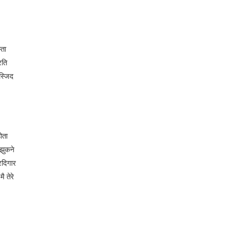
‍ता
रति
मस्जिद
ोता
 झुकने
वरदिगार
ै तेरे