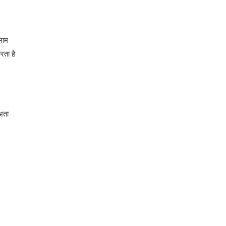
माम
रता है
 अता