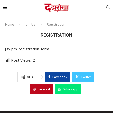
Home
Join Us
Registration
REGISTRATION
[swpm_registration_form]
Post Views:
2
Facebook
Twitter
SHARE
Pinterest
Whatsapp