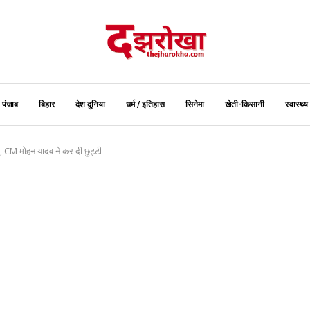
पंजाब
बिहार
देश दुनिया
धर्म / इतिहास
सिनेमा
खेती-किसानी
स्‍वास्‍थ्‍य
ी, CM मोहन यादव ने कर दी छुट्टी