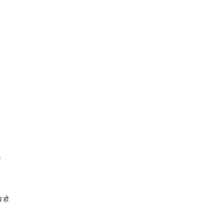
े
य हो