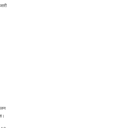
 जारी
पालन
ता।