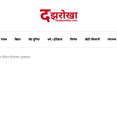
पंजाब
बिहार
देश दुनिया
धर्म / इतिहास
सिनेमा
खेती-किसानी
स्‍वास्‍थ्‍य
 के दीवान दीनानाथ कुशवाहा